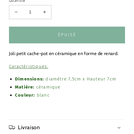
Quantité
Réduire
Augmenter
la
la
quantité
quantité
de
de
ÉPUISÉ
Cache-
Cache-
pot
pot
WOODLAND
WOODLAND
Joli petit cache-pot en céramique en forme de renard.
FOX
FOX
Caractéristiques:
Dimensions:
diamètre 7,5cm x Hauteur 7cm
Matière:
céramique
Couleur:
blanc
Livraison