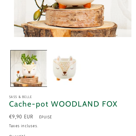
Ouvrir
le
média
1
dans
une
fenêtre
modale
SASS & BELLE
Cache-pot WOODLAND FOX
Prix
€9,90 EUR
ÉPUISÉ
habituel
Taxes incluses.