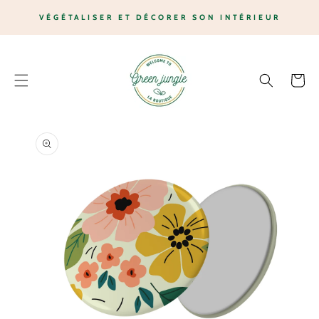
ET
PASSER
VÉGÉTALISER ET DÉCORER SON INTÉRIEUR
AU
CONTENU
Panier
PASSER AUX
INFORMATIONS
PRODUITS