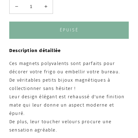
Réduire
Augmenter
la
la
quantité
quantité
de
de
ÉPUISÉ
Magnet
Magnet
FLORAISON
FLORAISON
Description détaillée
Ces magnets polyvalents sont parfaits pour
décorer votre frigo ou embellir votre bureau.
De véritables petits bijoux magnétiques à
collectionner sans hésiter !
Leur design élégant est rehaussé d'une finition
mate qui leur donne un aspect moderne et
épuré.
De plus, leur toucher velours procure une
sensation agréable.