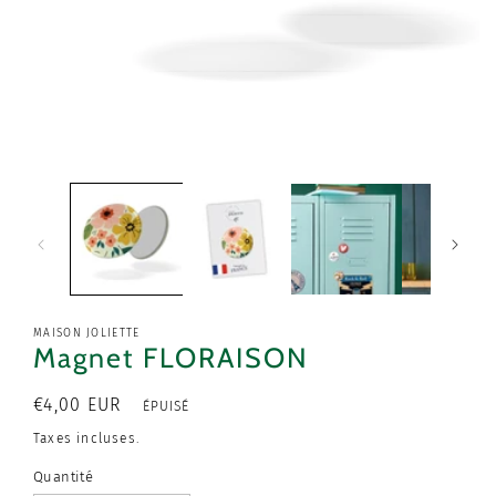
Ouvrir
le
média
1
dans
une
fenêtre
modale
MAISON JOLIETTE
Magnet FLORAISON
Prix
€4,00 EUR
ÉPUISÉ
habituel
Taxes incluses.
Quantité