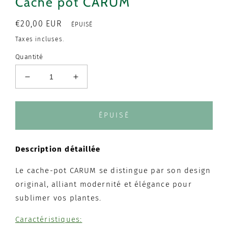
Cache pot CARUM
Prix
€20,00 EUR
ÉPUISÉ
habituel
Taxes incluses.
Quantité
Réduire
Augmenter
la
la
quantité
quantité
de
de
ÉPUISÉ
Cache
Cache
pot
pot
CARUM
CARUM
Description détaillée
Le cache-pot CARUM se distingue par son design
original, alliant modernité et élégance pour
sublimer vos plantes.
Caractéristiques: